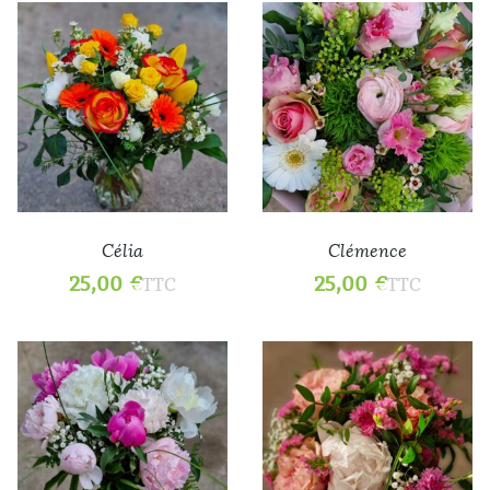
Célia
Clémence
25,00
€
25,00
€
TTC
TTC