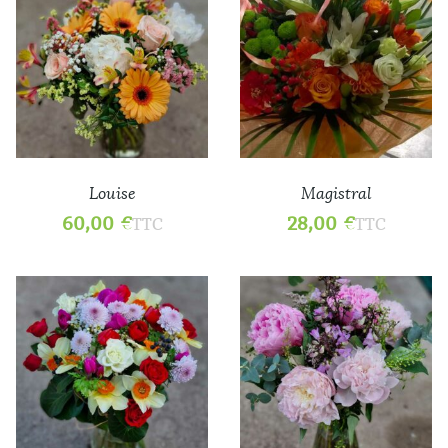
Louise
Magistral
60,00
€
28,00
€
TTC
TTC