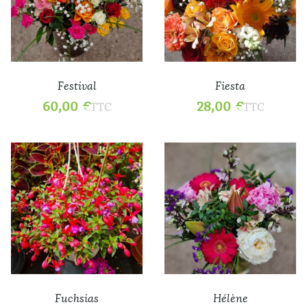
Festival
Fiesta
60,00
€
28,00
€
TTC
TTC
Fuchsias
Hélène