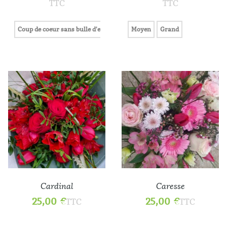
TTC
TTC
Coup de coeur sans bulle d'eau
Coup de coeur avec bulle d'eau
Moyen
Grand
Enc
Cardinal
Caresse
25,00
€
25,00
€
TTC
TTC