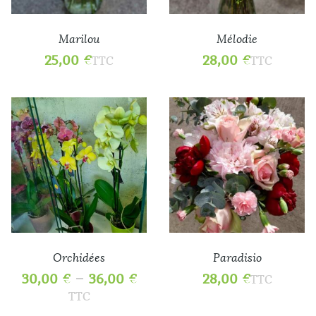
Marilou
Mélodie
25,00
€
28,00
€
TTC
TTC
Orchidées
Paradisio
–
30,00
€
36,00
€
28,00
€
TTC
TTC