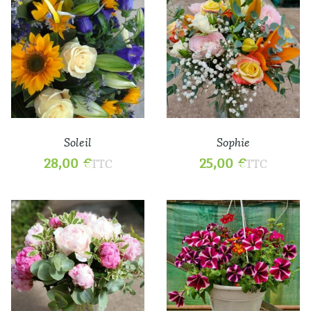
Soleil
Sophie
28,00
€
25,00
€
TTC
TTC