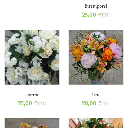
Intemporel
25,00
€
TTC
Jeanne
Line
25,00
€
28,00
€
TTC
TTC