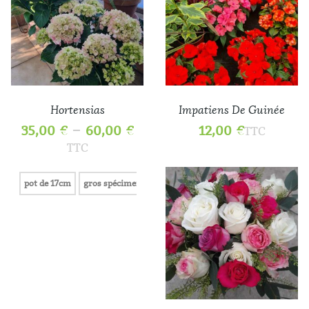
Hortensias
Impatiens De Guinée
–
35,00
€
60,00
€
12,00
€
TTC
TTC
pot de 17cm
gros spécimen