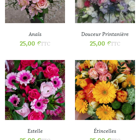
Anaïs
Douceur Printanière
25,00
€
25,00
€
TTC
TTC
Estelle
Étincelles