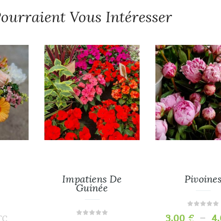
ourraient Vous Intéresser
Impatiens De
Pivoine
Guinée
–
3,00
€
4
TC