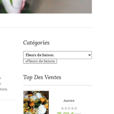
Catégories
×
Fleurs de Saison
Top
Des Ventes
e
s
tion.
refois
Aurore