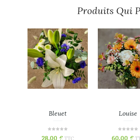
Produits Qui P
Bleuet
Louise
s
28,00
€
60,00
€
TTC
T