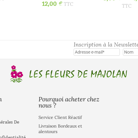
12,00
€
TTC
TTC
Inscription à la Newslett
Pourquoi acheter chez
n
nous ?
Service Client Réactif
érales De
Livraison Bordeaux et
alentours
nfidentialité