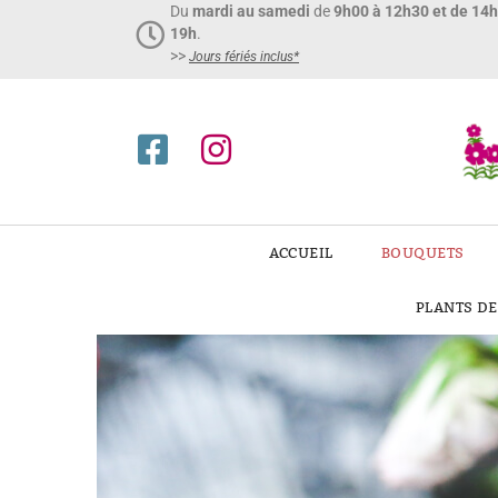
Du
mardi au samedi
de
9h00 à 12h30 et de 14
19h
.
>>
Jours fériés inclus*​
ACCUEIL
BOUQUETS
PLANTS D