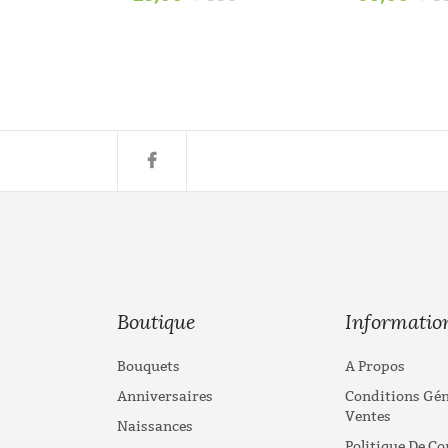
TC
Boutique
Informatio
Bouquets
A Propos
Anniversaires
Conditions Gén
Ventes
Naissances
Politique De Co