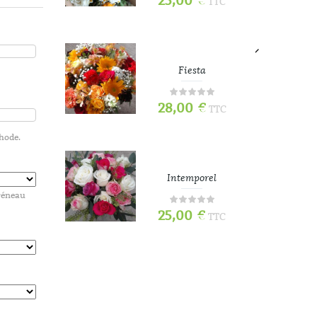
25,00
€
TTC
TTC
e
Fiesta
28,00
€
TTC
TTC
thode.
Intemporel
créneau
25,00
€
TTC
TTC
70