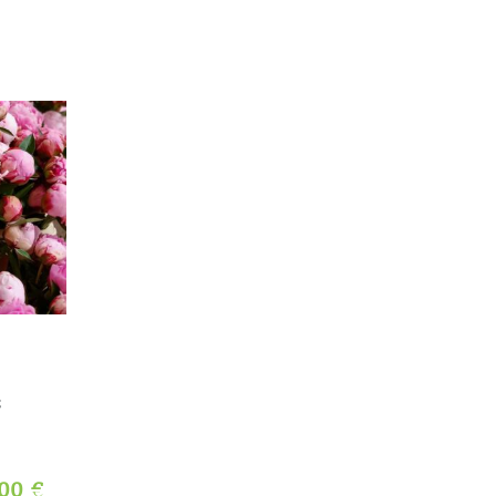
s
Caresse
Histoire
D’autrefo
,00
€
25,00
€
TTC