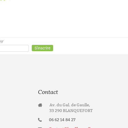
25,00
€
T
er
Contact
Av. du Gal. de Gaulle,
33 290 BLANQUEFORT
06 62 14 84 27