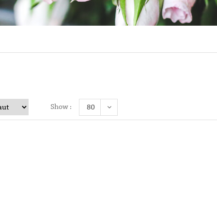
Show :
80
Histoires D’aut