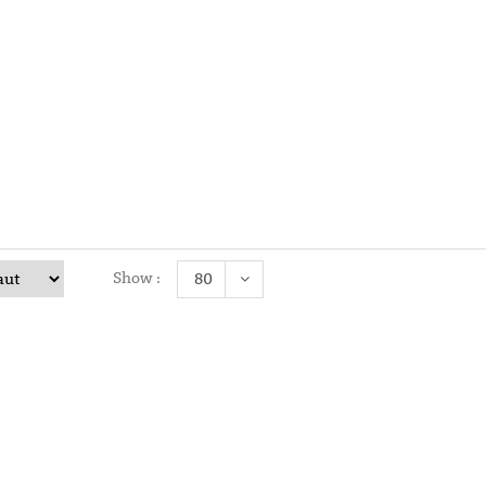
25,00
€
Christin
25,00
€
Diane
Show :
80
25,00
€