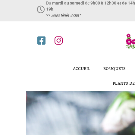
Du
mardi au samedi
de
9h00 à 12h30 et de 14
19h
.
>>
Jours fériés inclus*​
ACCUEIL
BOUQUETS
PLANTS D