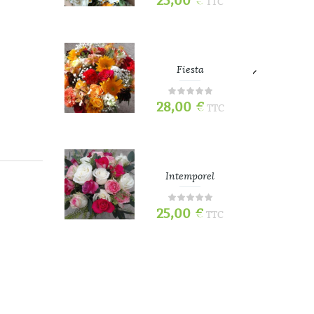
25,00
€
TTC
TTC
e
Fiesta
28,00
€
TTC
TTC
Intemporel
25,00
€
TTC
TTC
70
Tou