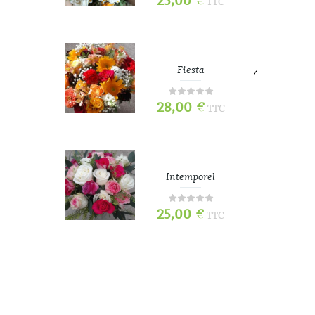
25,00
€
TTC
TTC
e
Fiesta
28,00
€
TTC
TTC
Intemporel
25,00
€
TTC
TTC
70
Tou