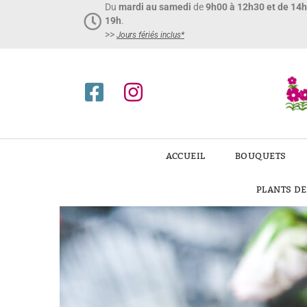
Du
mardi au samedi
de
9h00 à 12h30 et de 14
19h
.
>>
Jours fériés inclus*​
ACCUEIL
BOUQUETS
PLANTS D