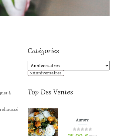
Catégories
×
Anniversaires
Top
Des Ventes
quet à
t rehaussé
refois
Aurore