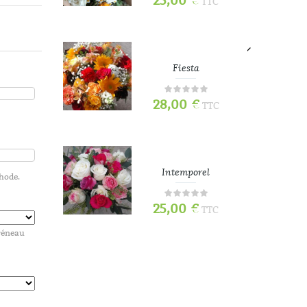
25,00
€
TTC
TTC
e
Fiesta
28,00
€
TTC
TTC
Intemporel
thode.
25,00
€
TTC
TTC
créneau
70