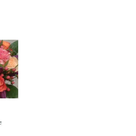
e
Avec Toi En
Bénédict
Couleur