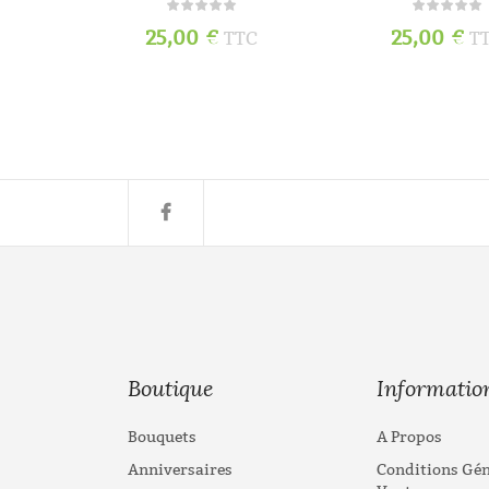
25,00
€
25,00
€
TC
TTC
T
Boutique
Informatio
Bouquets
A Propos
Anniversaires
Conditions Gén