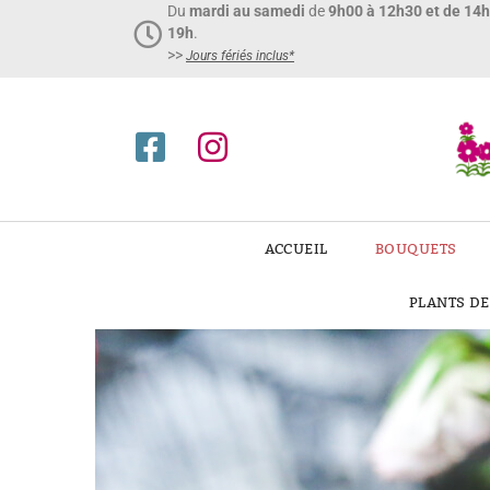
Du
mardi au samedi
de
9h00 à 12h30 et de 14
19h
.
>>
Jours fériés inclus*​
ACCUEIL
BOUQUETS
PLANTS D