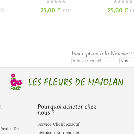
25,00
€
25,00
€
TC
TTC
T
Inscription à la Newslett
Pourquoi acheter chez
n
nous ?
Service Client Réactif
érales De
Livraison Bordeaux et