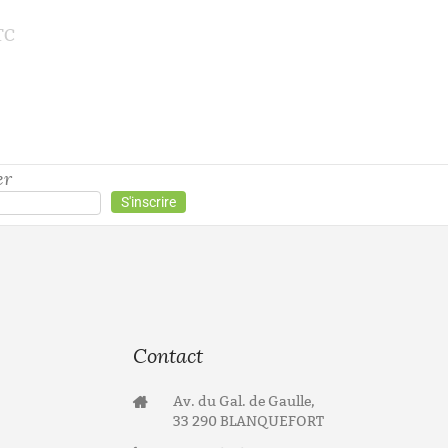
25,00
€
TC
T
25,00
€
TTC
er
Contact
Av. du Gal. de Gaulle,
33 290 BLANQUEFORT