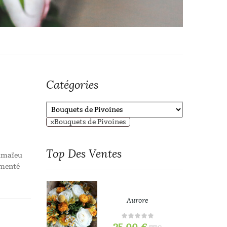
Catégories
×
Bouquets de Pivoines
Top
Des Ventes
amaïeu
émenté
refois
Aurore