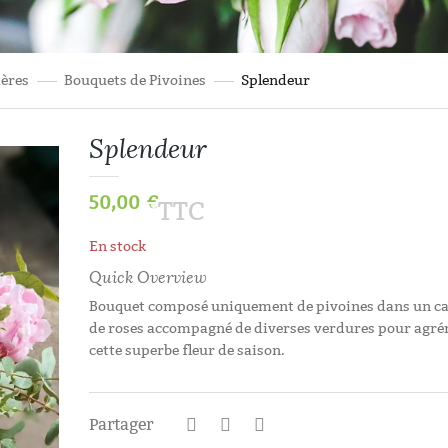
mères
Bouquets de Pivoines
Splendeur
Splendeur
50,00
€
TTC
En stock
Quick Overview
Bouquet composé uniquement de pivoines dans un c
de roses accompagné de diverses verdures pour agr
cette superbe fleur de saison.
Histoires D’aut
Partager