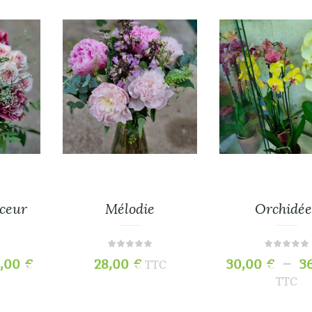
ceur
Mélodie
Orchidée
–
5,00
€
28,00
€
30,00
€
3
TTC
TTC