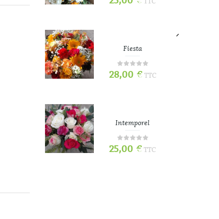
25,00
€
TTC
TTC
e
Fiesta
28,00
€
TTC
TTC
Intemporel
25,00
€
TTC
TTC
70