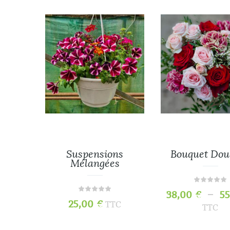
s
Suspensions
Bouquet Dou
Mélangées
–
38,00
€
5
TC
25,00
€
TTC
TTC