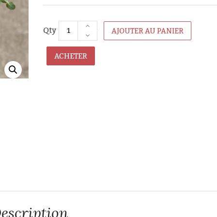
25,00
€
AJOUTER AU PANIER
Christin
ACHETER
25,00
€
Diane
25,00
€
escription