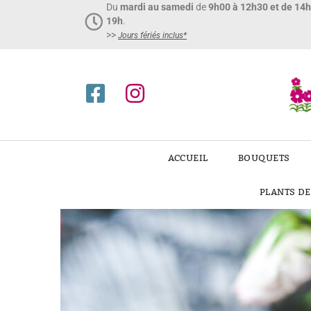
Du
mardi au samedi
de
9h00 à 12h30 et de 14
19h
.
>>
Jours fériés inclus*​
ACCUEIL
BOUQUETS
PLANTS D