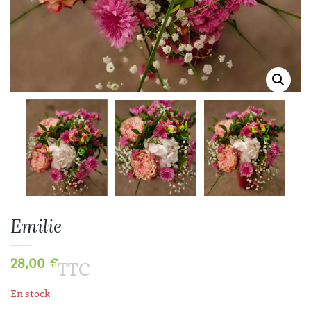
Emilie
28,00
€
TTC
En stock