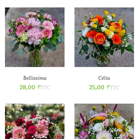
Bellissima
Célia
28,00
€
25,00
€
TTC
TTC