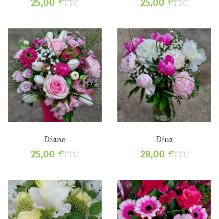
25,00
€
25,00
€
TTC
TTC
Diane
Diva
25,00
€
28,00
€
TTC
TTC