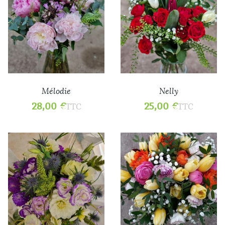
Mélodie
Nelly
28,00
€
25,00
€
TTC
TTC