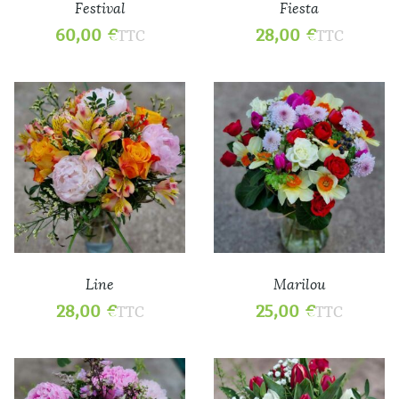
Festival
Fiesta
60,00
€
28,00
€
TTC
TTC
Line
Marilou
28,00
€
25,00
€
TTC
TTC