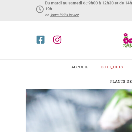
Du
mardi au samedi
de
9h00 à 12h30 et de 14
19h
.
>>
Jours fériés inclus*​
ACCUEIL
BOUQUETS
PLANTS D