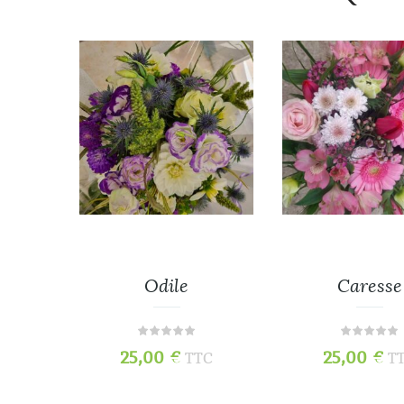
Odile
Caresse
25,00
€
25,00
€
TC
TTC
T