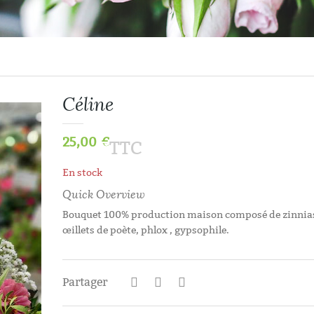
Céline
25,00
€
TTC
En stock
Quick Overview
Bouquet 100% production maison composé de zinnias
œillets de poète, phlox , gypsophile.
Histoires D’aut
Partager