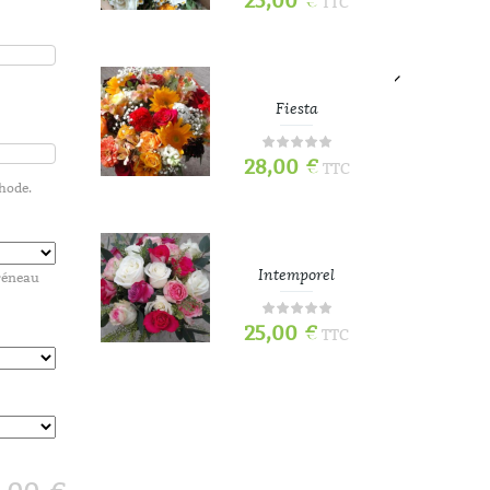
25,00
€
TTC
TTC
e
Fiesta
28,00
€
TTC
TTC
thode.
Intemporel
créneau
25,00
€
TTC
TTC
70