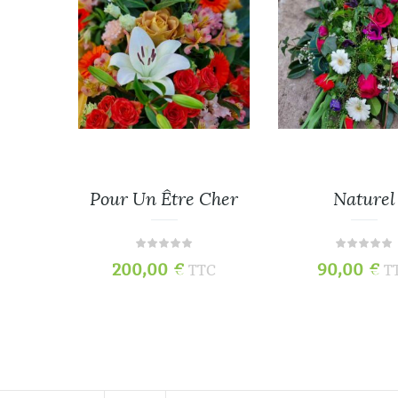
re
Pour Un Être Cher
Naturel
200,00
€
90,00
€
TC
TTC
T