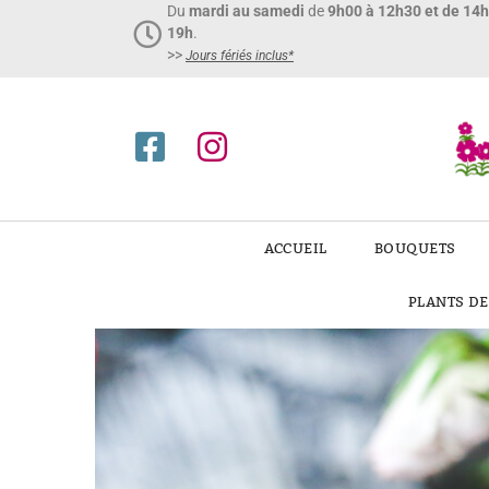
Du
mardi au samedi
de
9h00 à 12h30 et de 14
19h
.
>>
Jours fériés inclus*​
ACCUEIL
BOUQUETS
PLANTS D