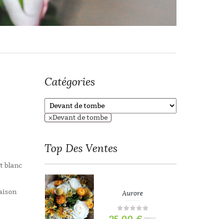
Catégories
×
Devant de tombe
Top
Des Ventes
t blanc
saison
refois
Aurore
.