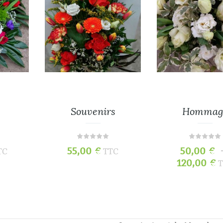
Souvenirs
Hommag
55,00
€
50,00
€
TC
TTC
120,00
€
T