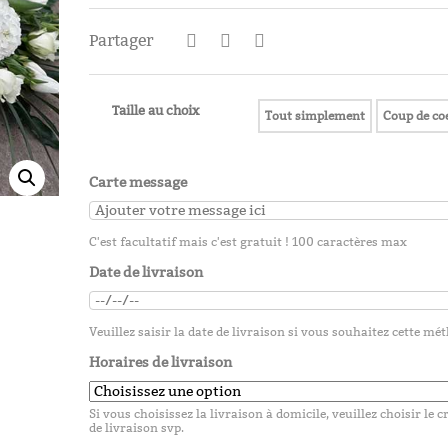
25,00
€
Partager
Christin
Taille au choix
Tout simplement
Coup de co
25,00
€
Carte message
C'est facultatif mais c'est gratuit ! 100 caractères max
Diane
Date de livraison
25,00
€
Veuillez saisir la date de livraison si vous souhaitez cette mé
Horaires de livraison
Si vous choisissez la livraison à domicile, veuillez choisir le 
de livraison svp.