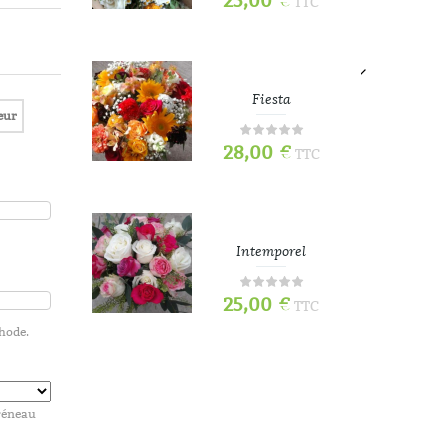
25,00
€
TTC
TTC
e
Fiesta
eur
28,00
€
TTC
TTC
Intemporel
25,00
€
TTC
TTC
thode.
70
créneau