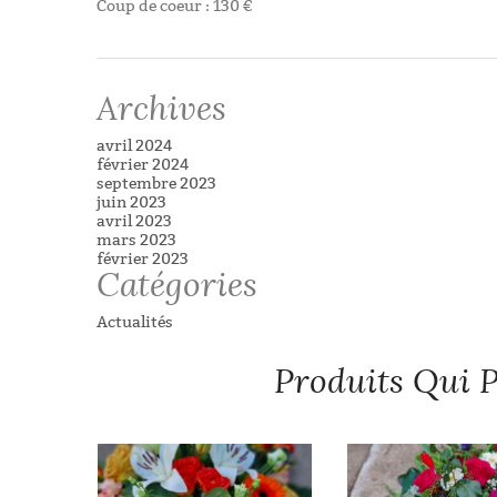
Coup de coeur : 130 €
INFORMATIONS COMPLÉMENTAIRES
Tags:
blanc
,
deuil
,
devant de tombe
Taille au choix
Archives
avril 2024
février 2024
septembre 2023
juin 2023
avril 2023
mars 2023
février 2023
Catégories
Actualités
Produits Qui P