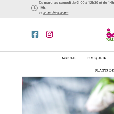
Du
mardi au samedi
de
9h00 à 12h30 et de 14
19h
.
>>
Jours fériés inclus*​
ACCUEIL
BOUQUETS
PLANTS D