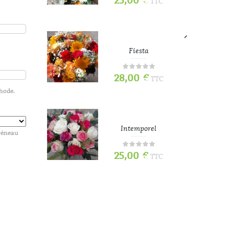
25,00
€
TTC
TTC
e
Fiesta
28,00
€
TTC
TTC
thode.
Intemporel
créneau
25,00
€
TTC
TTC
70