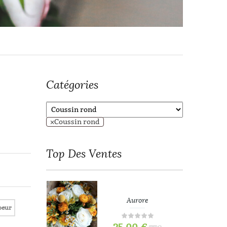
Catégories
×
Coussin rond
Top
Des Ventes
refois
Aurore
oeur