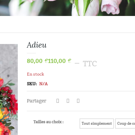
Adieu
80,00
€
110,00
€
–
TTC
En stock
SKU:
N/A
Partager
Histoires D’aut
Tailles au choix :
Tout simplement
Coup de c