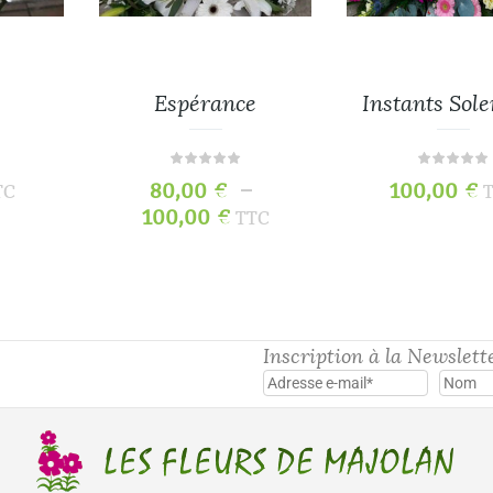
Espérance
Instants Sol
–
80,00
€
100,00
€
TC
100,00
€
TTC
Inscription à la Newslett