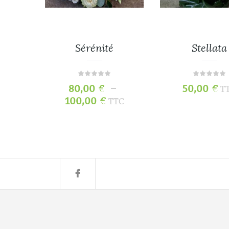
re
Sérénité
Stellata
–
80,00
€
50,00
€
TC
T
100,00
€
TTC