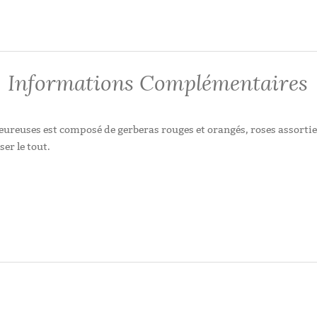
Informations Complémentaires
eureuses est composé de gerberas rouges et orangés, roses assortie
er le tout.
Tout simplement, Coup de coeur