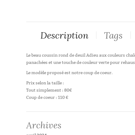
Description
Tags
Le beau coussin rond de deuil Adieu aux couleurs chal
panachées et une touche de couleur verte pour rehauss
Le modèle proposé est notre coup de coeur.
Prix selon la taille :
Tout simplement : 80€
Coup de coeur : 110 €
INFORMATIONS COMPLÉMENTAIRES
Tags:
coussin rond
,
deuil
,
orange
,
rose
,
rouge
Tailles au choix :
Archives