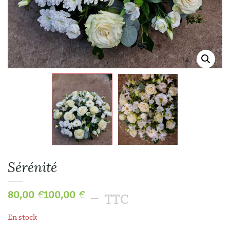
Sérénité
80,00
€
100,00
€
–
TTC
En stock