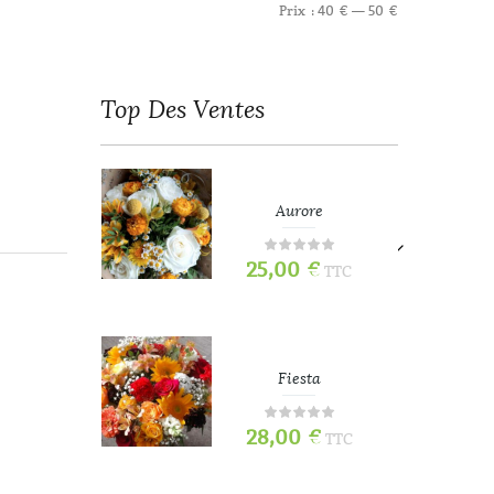
Prix :
40 €
—
50 €
Top
Des Ventes
refois
Aurore
25,00
€
TTC
TTC
e
Fiesta
28,00
€
TTC
TTC