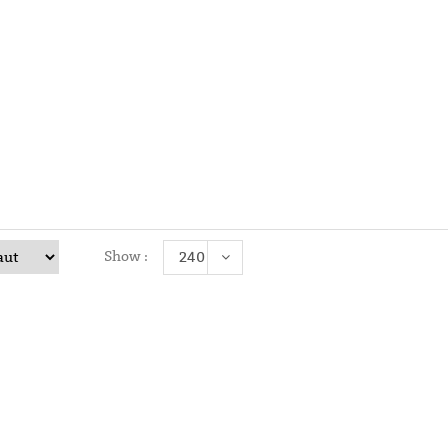
Histoires D’aut
25,00
€
Show :
240
Christin
25,00
€