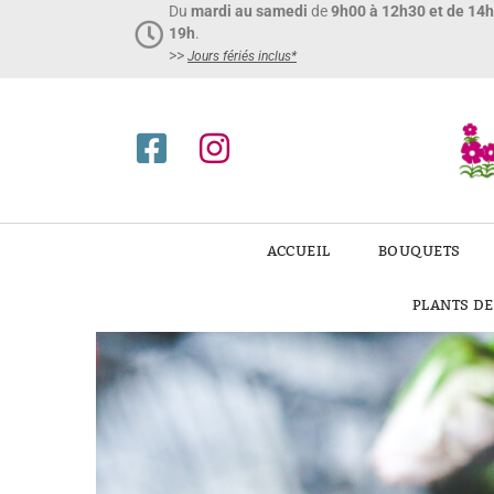
Du
mardi au samedi
de
9h00 à 12h30 et de 14
19h
.
>>
Jours fériés inclus*​
ACCUEIL
BOUQUETS
PLANTS D