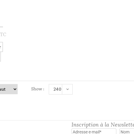
Diane
–
25,00
€
TC
r
Show :
240
Inscription à la Newslett