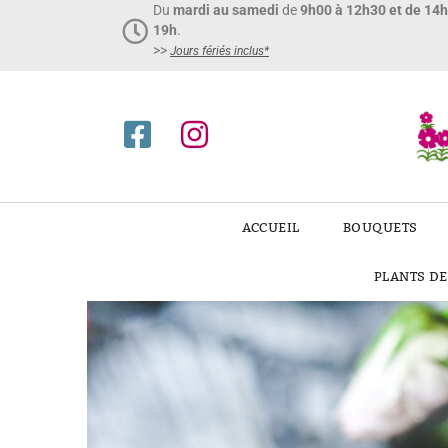
Du
mardi au samedi
de
9h00 à 12h30 et de 14
19h
.
>>
Jours fériés inclus*​
ACCUEIL
BOUQUETS
PLANTS D