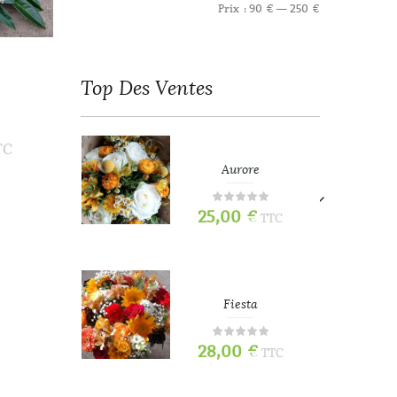
Prix :
90 €
—
250 €
Top
Des Ventes
TC
refois
Aurore
25,00
€
TTC
TTC
e
Fiesta
28,00
€
TTC
TTC