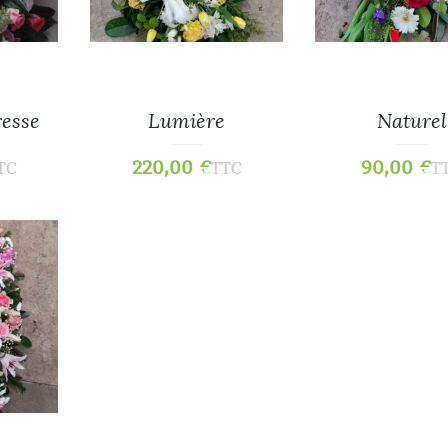
resse
Lumière
Naturel
220,00
€
90,00
€
TC
TTC
T
Histoires D’aut
25,00
€
Christin
25,00
€