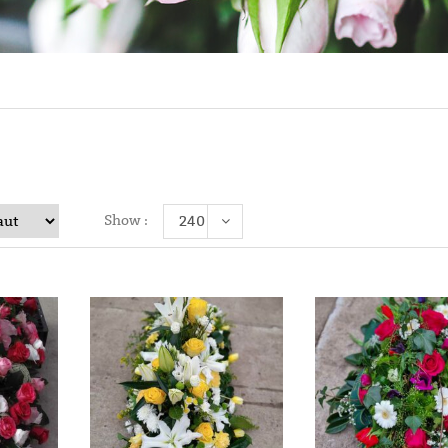
Show :
240