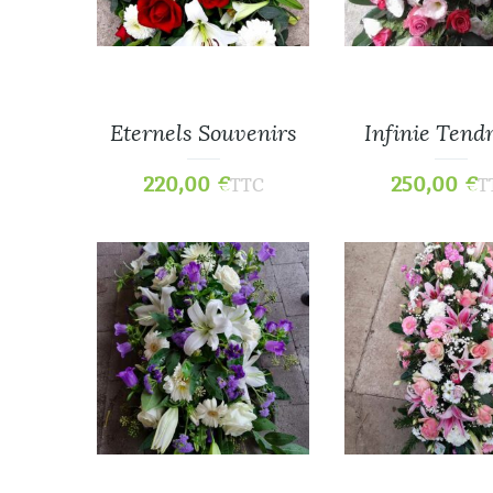
Eternels Souvenirs
Infinie Tend
220,00
€
250,00
€
TTC
T