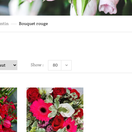
entin
Bouquet rouge
Show :
80