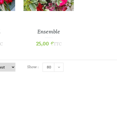
l
Ensemble
25,00
€
TC
TTC
Histoires D’aut
25,00
€
Show :
80
Christin
25,00
€