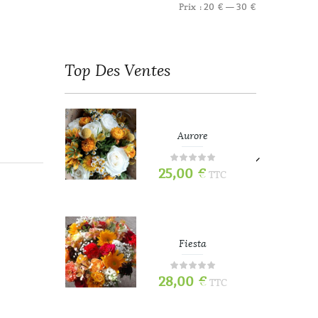
Prix :
20 €
—
30 €
Top
Des Ventes
refois
Aurore
25,00
€
TTC
TTC
e
Fiesta
28,00
€
TTC
TTC