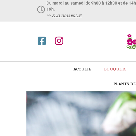
Du
mardi au samedi
de
9h00 à 12h30 et de 14
19h
.
>>
Jours fériés inclus*​
ACCUEIL
BOUQUETS
PLANTS D