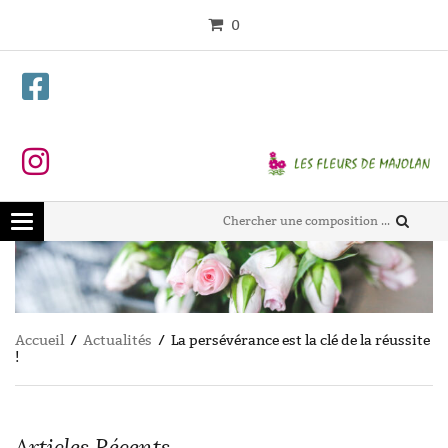
0
Toggle
navigation
Accueil
/
Actualités
/ La persévérance est la clé de la réussite
!
Articles Récents