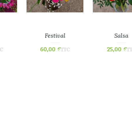
Festival
Salsa
60,00
€
25,00
€
TC
TTC
T
Histoires D’aut
25,00
€
Christin
25,00
€