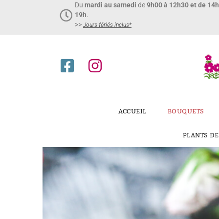
Du
mardi au samedi
de
9h00 à 12h30 et de 14
19h
.
>>
Jours fériés inclus*​
ACCUEIL
BOUQUETS
PLANTS D