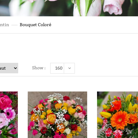
entin
Bouquet Coloré
Show :
160