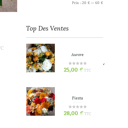
Prix :
20 €
—
60 €
Top
Des Ventes
TC
refois
Aurore
25,00
€
TTC
TTC
e
Fiesta
28,00
€
TTC
TTC